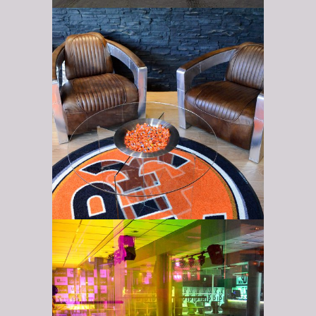
HPK Lounge
Yökerho, pub ja
kahvila UP