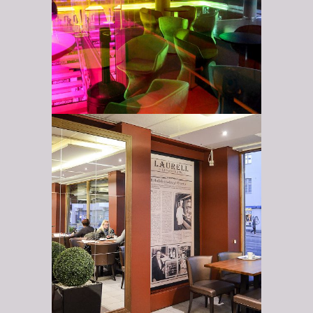
Kahvila Café
Laurell Riihimäki